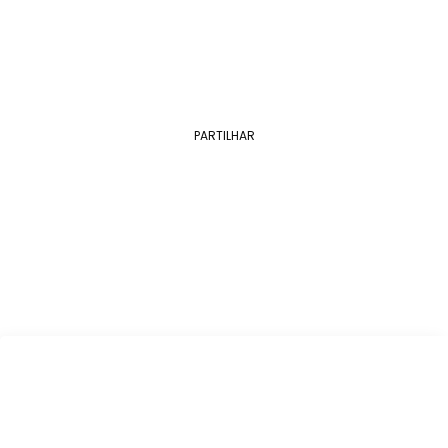
Nos dias 30 de junho e 1 de julho…
PARTILHAR