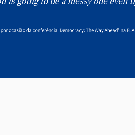
n is going to be a messy one even 
 por ocasião da conferência 'Democracy: The Way Ahead', na FLAD 