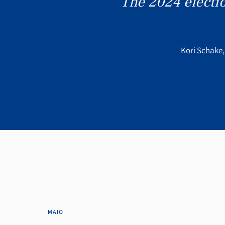
"
The 2024 electio
Kori Schake,
MAIO