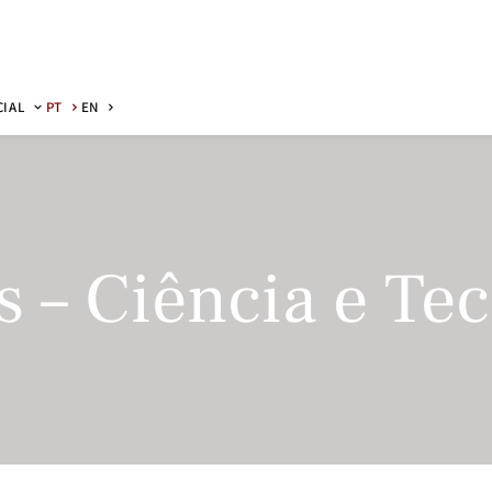
CIAL
PT
EN
 – Ciência e Te