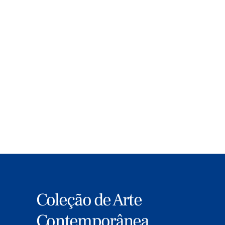
Conheça nesta página todas as bolsas,
apoios, prémios e concursos FLAD nas
nossas quatro grande áreas de ação –
Ciência e Tecnologia, Educação, Arte e
Cultura e Relações Transatlânticas.
MAIS
Coleção de Arte
Contemporânea