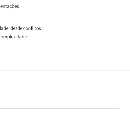
sentações
dade, desde conflitos
 complexidade