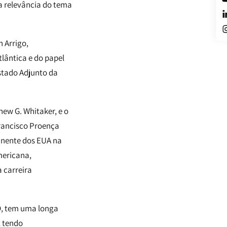
 a relevância do tema
 Arrigo,
lântica e do papel
Estado Adjunto da
ew G. Whitaker, e o
rancisco Proença
anente dos EUA na
mericana,
 carreira
O, tem uma longa
, tendo