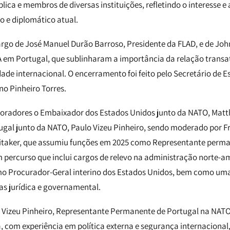
ica e membros de diversas instituições, refletindo o interesse e
o e diplomático atual.
argo de José Manuel Durão Barroso, Presidente da FLAD, e de John
em Portugal, que sublinharam a importância da relação transat
ade internacional. O encerramento foi feito pelo Secretário de 
no Pinheiro Torres.
oradores o Embaixador dos Estados Unidos junto da NATO, Matth
gal junto da NATO, Paulo Vizeu Pinheiro, sendo moderado por F
itaker, que assumiu funções em 2025 como Representante perm
percurso que inclui cargos de relevo na administração norte-a
Procurador-Geral interino dos Estados Unidos, bem como uma
as jurídica e governamental.
 Vizeu Pinheiro, Representante Permanente de Portugal na NAT
, com experiência em política externa e segurança internacional