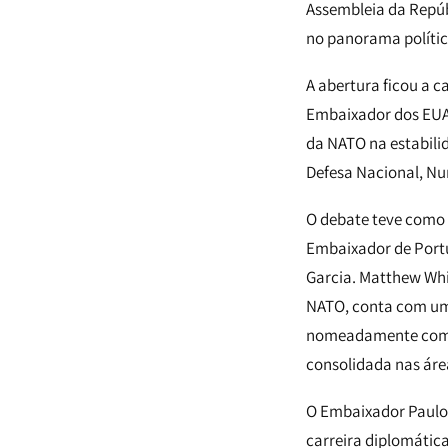
Assembleia da Repúbl
no panorama polític
A abertura ficou a c
Embaixador dos EUA 
da NATO na estabilid
Defesa Nacional, Nu
O debate teve como 
Embaixador de Portu
Garcia. Matthew Wh
NATO, conta com um 
nomeadamente como 
consolidada nas áre
O Embaixador Paulo
carreira diplomática