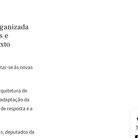
rganizada
s e
exto
tar-se às novas
rquitetura de
e adaptação da
de resposta e a
as, deputados da