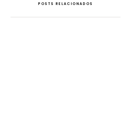
POSTS RELACIONADOS
5 de Agosto, 2026
Do Apoio Da FLAD Na ISSDC Ao Reconhecimento
Internacional: Lua Afonso Distinguida Nos EUA
A distinção reconhece o percurso de…