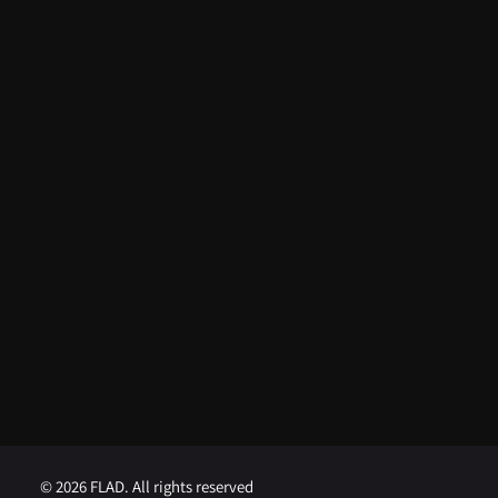
ARTIGOS RECENTES
Do apoio da FLAD na ISSDC ao
reconhecimento internacional:
Lua Afonso distinguida nos EUA
5 de Agosto, 2026
FLAD abre concurso para
Professor Visitante na
Universidade de Brown
1 de Agosto, 2026
FLAD abre concurso para
Professor Visitante na
Universidade de Georgetown
1 de Agosto, 2026
© 2026 FLAD. All rights reserved