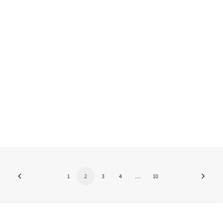
Sonoro, 27 de junho na
FLAD
Antes da pausa para o verão, a FLAD recebe
mais uma das mais relevantes…
by Nuno Martins
1
2
3
4
…
10