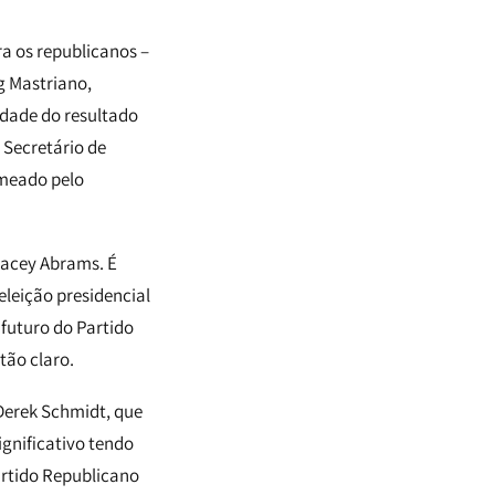
a os republicanos –
g Mastriano,
idade do resultado
 Secretário de
omeado pelo
tacey Abrams. É
eleição presidencial
futuro do Partido
tão claro.
Derek Schmidt, que
gnificativo tendo
artido Republicano