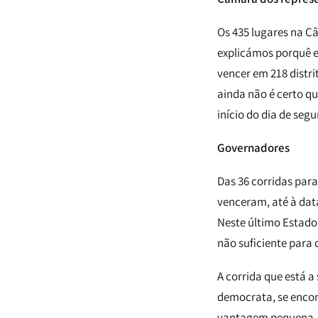
Os 435 lugares na C
explicámos porquê e
vencer em 218 distri
ainda não é certo qu
início do dia de seg
Governadores
Das 36 corridas par
venceram, até à data
Neste último Estado
não suficiente para d
A corrida que está 
democrata, se encon
vantagem pequena. O