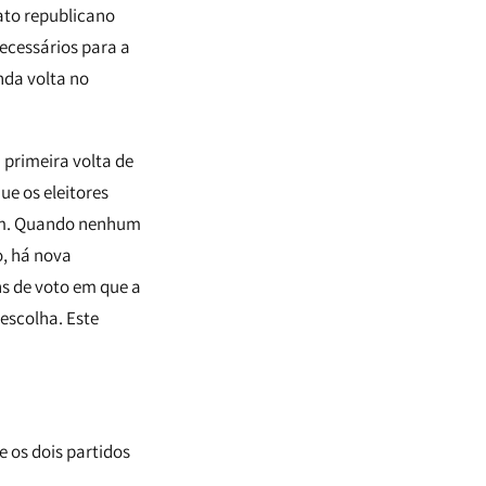
ato republicano
ecessários para a
nda volta no
 primeira volta de
ue os eleitores
 um. Quando nenhum
o, há nova
s de voto em que a
 escolha. Este
e os dois partidos