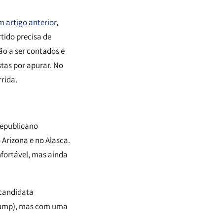
 artigo anterior
,
tido precisa de
ão a ser contados e
stas por apurar. No
rrida.
Republicano
 Arizona e no Alasca.
fortável, mas ainda
 candidata
Trump), mas com uma