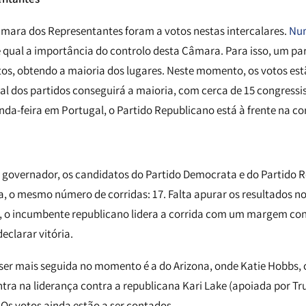
âmara dos Representantes foram a votos nestas intercalares.
Num
 qual a importância do controlo desta Câmara. Para isso, um par
tos, obtendo a maioria dos lugares. Neste momento, os votos est
al dos partidos conseguirá a maioria, com cerca de 15 congressi
unda-feira em Portugal, o Partido Republicano está à frente na co
a governador, os candidatos do Partido Democrata e do Partido 
, o mesmo número de corridas: 17. Falta apurar os resultados no
, o incumbente republicano lidera a corrida com um margem con
eclarar vitória.
a ser mais seguida no momento é a do Arizona, onde Katie Hobbs,
tra na liderança contra a republicana Kari Lake (apoiada por 
s votos ainda estão a ser contados.