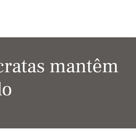
cratas mantêm
do