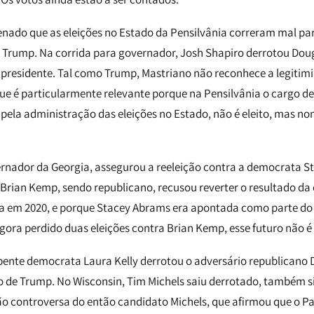
enado que as eleições no Estado da Pensilvânia correram mal par
a Trump. Na corrida para governador, Josh Shapiro derrotou Dou
 presidente. Tal como Trump, Mastriano não reconhece a legitim
 que é particularmente relevante porque na Pensilvânia o cargo de
 pela administração das eleições no Estado, não é eleito, mas n
rnador da Georgia, assegurou a reeleição contra a democrata S
 Brian Kemp, sendo republicano, recusou reverter o resultado da 
a em 2020, e porque Stacey Abrams era apontada como parte do 
ora perdido duas eleições contra Brian Kemp, esse futuro não é 
ente democrata Laura Kelly derrotou o adversário republicano 
 de Trump. No Wisconsin, Tim Michels saiu derrotado, também si
o controversa do então candidato Michels, que afirmou que o P