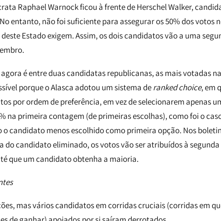
rata Raphael Warnock ficou à frente de Herschel Walker, candid
o entanto, não foi suficiente para assegurar os 50% dos votos n
s deste Estado exigem. Assim, os dois candidatos vão a uma segu
zembro.
 agora é entre duas candidatas republicanas, as mais votadas na
ossível porque o Alasca adotou um sistema de
ranked choice
, em q
tos por ordem de preferência, em vez de selecionarem apenas
 na primeira contagem (de primeiras escolhas), como foi o cas
 o candidato menos escolhido como primeira opção. Nos boletin
 a do candidato eliminado, os votos vão ser atribuídos à segunda
até que um candidato obtenha a maioria.
ntes
ções, mas vários candidatos em corridas cruciais (corridas em qu
es de ganhar) apoiados por si saíram derrotados.