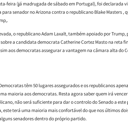
exta-feira (já madrugada de sábado em Portugal), foi declarada 
da para senador no Arizona contra o republicano Blake Masters ,
mp,.
evada, o republicano Adam Laxalt, também apoiado por Trump, p
sobre a candidata democrata Catherine Cortez Masto na reta fi
ssim aos democratas assegurar a vantagem na câmara alta do C
emocratas têm 50 lugares assegurados e os republicanos apena
 uma maioria aos democratas. Resta agora saber quem irá vencer
licano, não será suficiente para dar o controlo do Senado a este
, este terá uma maioria mais confortável do que nos últimos doi
lguns senadores dentro do próprio partido.