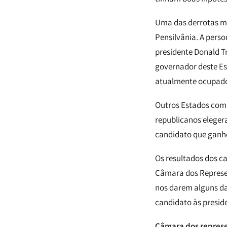
Uma das derrotas mai
Pensilvânia. A pers
presidente Donald T
governador deste Es
atualmente ocupado 
Outros Estados comp
republicanos eleger
candidato que ganho
Os resultados dos 
Câmara dos Represen
nos darem alguns da
candidato às presid
Câmara dos repres