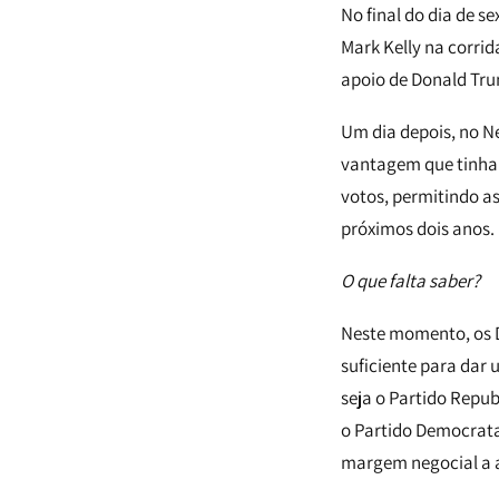
No final do dia de s
Mark Kelly na corri
apoio de Donald Tru
Um dia depois, no N
vantagem que tinha 
votos, permitindo a
próximos dois anos.
O que falta saber?
Neste momento, os D
suficiente para dar
seja o Partido Repub
o Partido Democrata
margem negocial a a