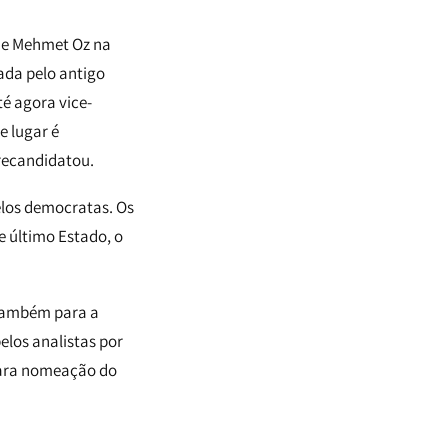
 de Mehmet Oz na
ada pelo antigo
é agora vice-
e lugar é
recandidatou.
los democratas. Os
e último Estado, o
 também para a
elos analistas por
 para nomeação do