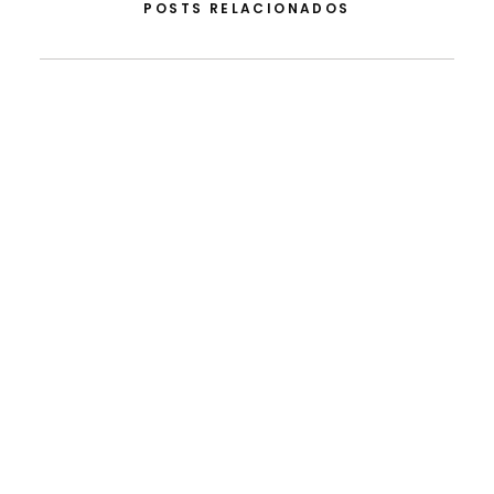
POSTS RELACIONADOS
1 de Agosto, 2026
FLAD Abre Concurso Para Professor Visitante Na
Universidade De Brown
As candidaturas decorrem entre 1 de…