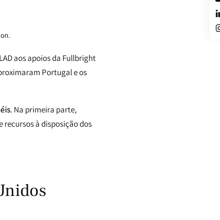
lon.
FLAD aos apoios da Fullbright
aproximaram Portugal e os
éis
. Na primeira parte,
e recursos à disposição dos
 Unidos