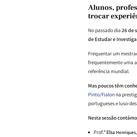
Alunos, profe
trocar experi
No passado dia
26 de 
de Estudar e Investiga
Frequentar um mestrad
frequentemente uma am
referência mundial.
Mas poucos têm conhec
Pinto/Fialon
na presti
portugueses e luso-des
Nesta sessão contámo
Prof.ª
Els
a Henriques