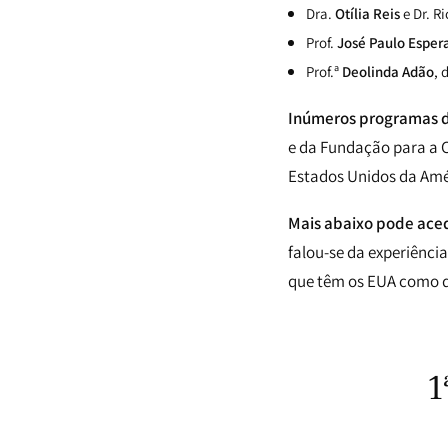
Dra.
Otília Reis
e Dr. R
Prof.
José Paulo Esper
Prof.ª
Deolinda Adão
, 
Inúmeros programas d
e da Fundação para a C
Estados Unidos da Amé
Mais abaixo pode aced
falou-se da experiênci
que têm os EUA como de
1