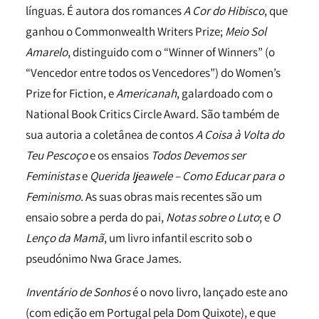
línguas. É autora dos romances
A Cor do Hibisco
, que
ganhou o Commonwealth Writers Prize;
Meio Sol
Amarelo
, distinguido com o “Winner of Winners” (o
“Vencedor entre todos os Vencedores”) do Women’s
Prize for Fiction, e
Americanah
, galardoado com o
National Book Critics Circle Award. São também de
sua autoria a coletânea de contos
A Coisa à Volta do
Teu Pescoço
e os ensaios
Todos Devemos ser
Feministas
e
Querida Ijeawele – Como Educar para o
Feminismo
. As suas obras mais recentes são um
ensaio sobre a perda do pai,
Notas sobre o Luto
; e
O
Lenço da Mamã
, um livro infantil escrito sob o
pseudónimo Nwa Grace James.
Inventário de Sonhos
é o novo livro, lançado este ano
(com edição em Portugal pela Dom Quixote), e que