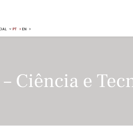
CIAL
PT
EN
 – Ciência e Tec