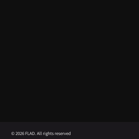
Do apoio da FLAD na ISSDC ao
reconhecimento internacional:
Lua Afonso distinguida nos EUA
5 de Agosto, 2026
FLAD abre concurso para
Professor Visitante na
Universidade de Brown
1 de Agosto, 2026
FLAD abre concurso para
Professor Visitante na
Universidade de Georgetown
1 de Agosto, 2026
© 2026 FLAD. All rights reserved