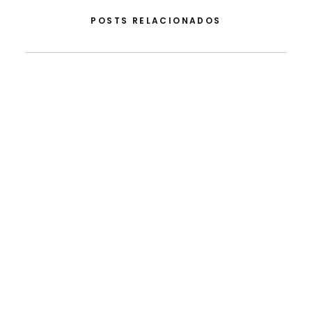
POSTS RELACIONADOS
5 de Agosto, 2026
Do Apoio Da FLAD Na ISSDC Ao Reconhecimento
Internacional: Lua Afonso Distinguida Nos EUA