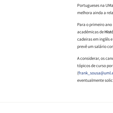
Portugueses na UMas
melhora ainda a rel
Para o primeiro ano
académicas de
Hist
cadeiras em inglês 
prevê um salário co
A considerar, os can
tópicos de curso por
(
frank_sousa@uml.
eventualmente solici