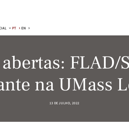
CIAL
PT
EN
 abertas: FLAD/S
tante na UMass L
13 DE JULHO, 2022