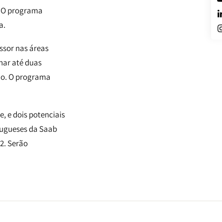
. O programa
a.
ssor nas áreas
onar até duas
ção. O programa
, e dois potenciais
rtugueses da Saab
2. Serão