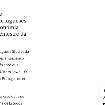
na
portugueses
Economia
semestre da
uguese Studies da
nces anunciam o
ês anos que
 UMass Lowell.
O
 Portugal ou no
a Faculdade de
ma de Estudos