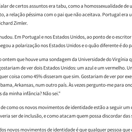
falar de certos assuntos era tabu, como a homossexualidade de
o, a relação péssima com o pai que não aceitava. Portugal era 
ichard Zimler.
udou. Em Portugal e nos Estados Unidos, ao ponto de o escritor 
egou a polarização nos Estados Unidos e o quão diferente é do p
são ontem que houve uma sondagem da Universidade do Virgínia 
gostariam de ver dois Estados Unidos: um azul e um vermelho. U
quer coisa como 45% disseram que sim. Gostariam de ver por ex
labama, Arkansas, num outro país. Às vezes pergunto-me para on
 da minha infância? Não sei.”
da de como os novos movimentos de identidade estão a seguir um
veria ser de inclusão, e como atacam quem possa discordar das 
os novos movimentos de identidade é que qualquer pessoa que d