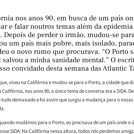
fórnia nos anos 90, em busca de um país o
sar e falar noutros temas além da epidemi
s. Depois de perder o irmão, mudou-se para
ou um país mais pobre, mais isolado, para
deu o novo rumo que procurava. “O Porto 
l salvou a minha sanidade mental.” O escri
sso convidado desta semana das Atlantic T
e, viveu na Califórnia e mudou-se para o Porto, a cidade que diz
 Califórnia, nos anos 90, o único tema de conversa era a SIDA. D
 tudo demasiado e foi assim que surgiu a mudança para o nosso p
da.
 quando mudámos para o Porto, eu precisava de um país onde o 
osse SIDA. Na Califórnia nessa altura, todos nós perdemos amigos