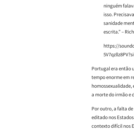
ninguém falava
isso. Precisav
sanidade menta
escrita.” – Ric
https://sound
5V7qzllz8PV?s
Portugal era então u
tempo enorme em rel
homossexualidade, e
a morte do irmão e d
Por outro, a falta d
editado nos Estados
contexto difícil nos