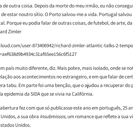
 de outra coisa. Depois da morte do meu irmão, eu não consegui
a de estar noutro sítio. O Porto salvou-me a vida. Portugal salvo
l. Porque eu podia falar de outras coisas, de futebol, de arte, d
hard Zimler
cloud.com/user-873406942/richard-zimler-atlantic-talks-2-temp
i=aef638d9b4934c31af65ee156c6f5127
m país muito diferente, diz. Mais pobre, mais isolado, onde se n
ação aos acontecimentos no estrangeiro, e em que falar de cer
ra tabu. Em parte foi uma benção, que o ajudou a recuperar do 
a epidemia da SIDA que se vivia na Califórnia.
e abertura fez com que só publicasse este ano em português, 25 an
 Unidos, a sua obra
Insubmissos
, um romance que reflete a sua v
 Estados Unidos.