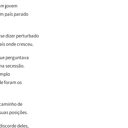
 um jovem
um país parado
se dizer perturbado
aís onde cresceu.
que perguntava
ma secessão.
emplo
de foram os
 caminho de
suas posições.
iscorde deles,