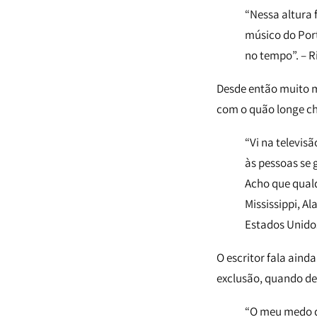
“Nessa altura 
músico do Port
no tempo”. – R
Desde então muito m
com o quão longe ch
“Vi na televi
às pessoas se 
Acho que qual
Mississippi, A
Estados Unidos
O escritor fala ain
exclusão, quando de
“O meu medo d