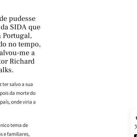
nde pudesse
a da SIDA que
 Portugal,
do no tempo,
salvou-me a
tor Richard
alks.
 ter salvo a sua
epois da morte do
aís, onde viria a
único tema de
 e familiares,