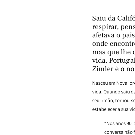
Saiu da Cali
respirar, pen
afetava o paí
onde encontr
mas que lhe 
vida, Portuga
Zimler é o no
Nasceu em Nova Iorqu
vida. Quando saiu da
seu irmão, tornou-se
estabelecer a sua vi
“Nos anos 90,
conversa não f