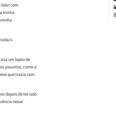
 lidar com
u a minha
a minha
orada/s-
otava um lapso de
tos assuntos, como a
peso que trazia com
os depois de ter sido
ivência nesse