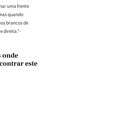
mar uma frente
, mas quando
mos brancos de
 direita.”-
s onde
contrar este