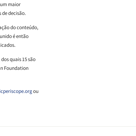
a um maior
 de decisão.
icação do conteúdo,
eunido é então
licados.
 dos quais 15 são
nn Foundation
icperiscope.org
ou