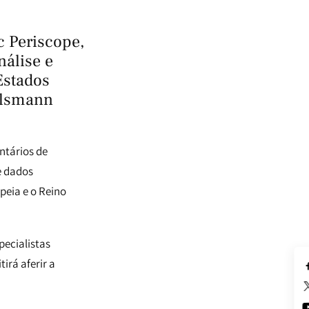
c Periscope,
nálise e
Estados
telsmann
ntários de
e dados
peia e o Reino
pecialistas
irá aferir a