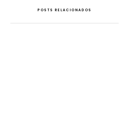
POSTS RELACIONADOS
5 de Agosto, 2026
Do Apoio Da FLAD Na ISSDC Ao Reconhecimento
Internacional: Lua Afonso Distinguida Nos EUA