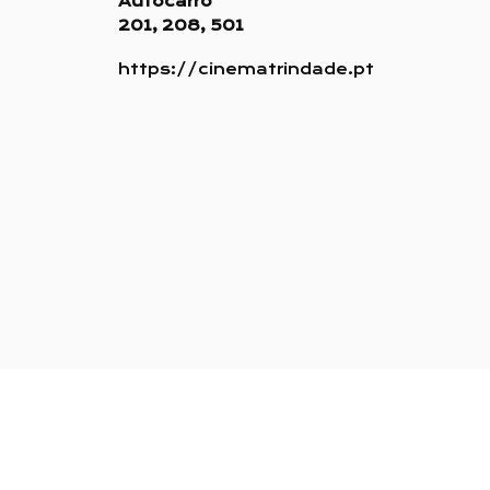
Autocarro
201, 208, 501
https://cinematrindade.pt
SESSÕES PARA M/16
Filmes legendados em
português
Programa sujeito a
alterações
Os lugares não são
marcados