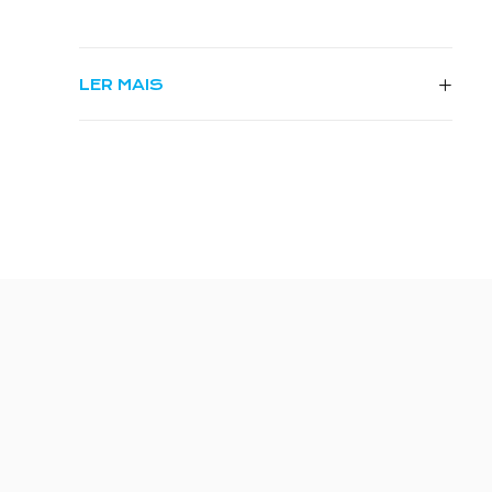
LER MAIS
Informações Úteis
PORTO – CINEMA TRINDADE