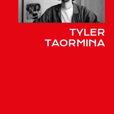
TYLER
TAORMINA
Masterclass
BEG BORROW
STEAL
Cinema São Jorge
29 de janeiro, quinta-
feira, 17h