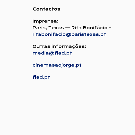
709, 711, 732, 736
Contactos
Imprensa:
Paris, Texas — Rita Bonifácio –
ritabonifacio@paristexas.pt
Outras informações:
media@flad.pt
cinemasaojorge.pt
flad.pt
SESSÕES PARA M/14
Filmes legendados em
português
Programa sujeito a
alterações
Os lugares não são