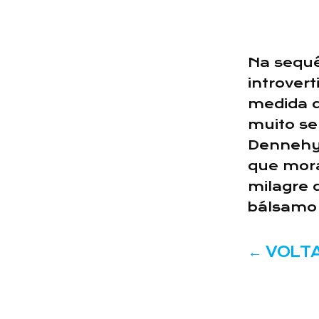
Na sequê
introver
medida q
muito se
Dennehy,
que mora
milagre 
bálsamo 
←
VOLT