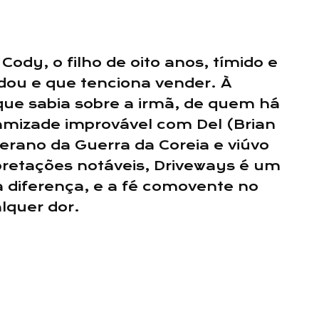
ody, o filho de oito anos, tímido e
rdou e que tenciona vender. À
ue sabia sobre a irmã, de quem há
amizade improvável com Del (Brian
rano da Guerra da Coreia e viúvo
pretações notáveis, Driveways é um
 a diferença, e a fé comovente no
lquer dor.