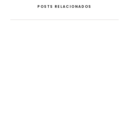
POSTS RELACIONADOS
5 de Agosto, 2026
Do Apoio Da FLAD Na ISSDC Ao Reconhecimento
Internacional: Lua Afonso Distinguida Nos EUA