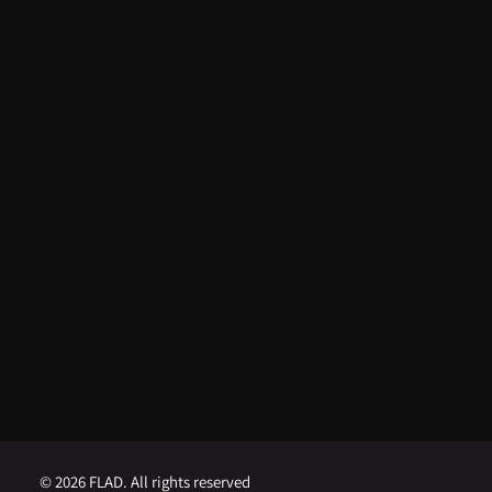
ARTIGOS RECENTES
Do apoio da FLAD na ISSDC ao
reconhecimento internacional:
Lua Afonso distinguida nos EUA
5 de Agosto, 2026
FLAD abre concurso para
Professor Visitante na
Universidade de Brown
1 de Agosto, 2026
FLAD abre concurso para
Professor Visitante na
Universidade de Georgetown
1 de Agosto, 2026
© 2026 FLAD. All rights reserved