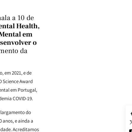
ala a 10 de
ntal Health,
 Mental em
esenvolver o
imento da
o, em 2021, e de
AD Science Award
ental em Portugal,
ndemia COVID-19.
 alargamento do
 anos, e ainda a
idade. Acreditamos