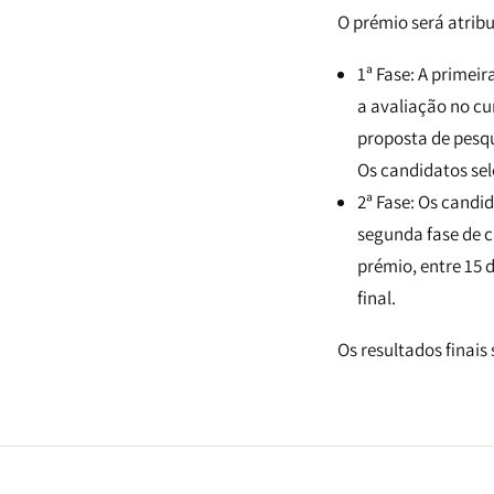
O prémio será atrib
1ª Fase: A primei
a avaliação no cur
proposta de pesqu
Os candidatos sel
2ª Fase: Os candi
segunda fase de c
prémio, entre 15 d
final.
Os resultados finais