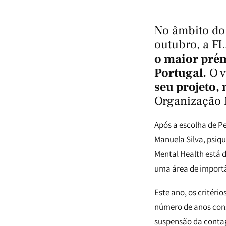
No âmbito do 
outubro, a FL
o maior prém
Portugal.
O v
seu projeto,
Organização 
Após a escolha de P
Manuela Silva, psiqu
Mental Health está d
uma área de importâ
Este ano, os critér
número de anos cons
suspensão da contag