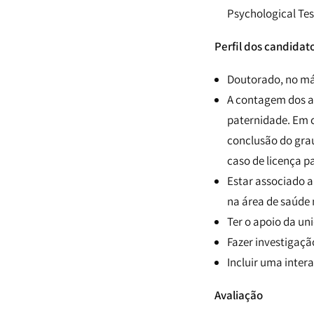
Psychological Tes
Perfil dos candidat
Doutorado, no má
A contagem dos a
paternidade. Em 
conclusão do gra
caso de licença p
Estar associado a
na área de saúde 
Ter o apoio da un
Fazer investigaçã
Incluir uma inte
Avaliação