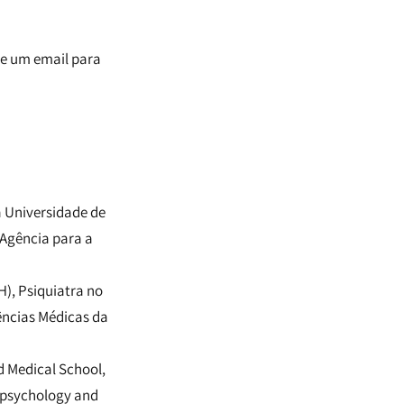
ie um email para
a Universidade de
 Agência para a
H), Psiquiatra no
ências Médicas da
d Medical School,
ropsychology and