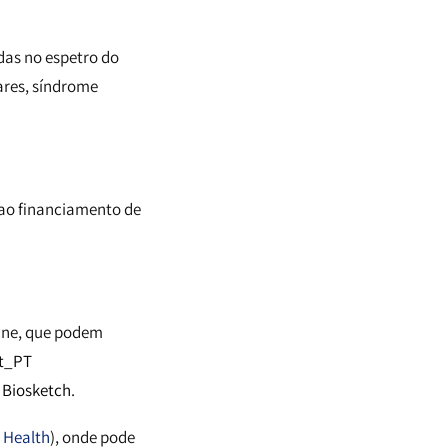
das no espetro do
ares, síndrome
 ao financiamento de
line, que podem
pt_PT
 Biosketch
.
 Health
), onde pode