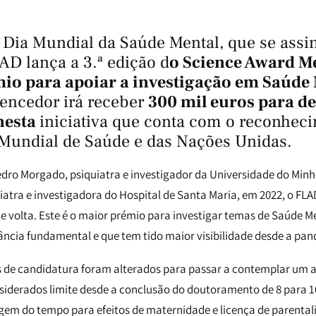
Dia Mundial da Saúde Mental, que se assin
AD lança a 3.ª edição d
o Science Award Me
io para apoiar a investigação em Saúde
encedor irá receber
300 mil euros para d
 nesta
iniciativa que conta com o reconhec
Mundial de Saúde
e das
Nações Unidas.
edro Morgado, psiquiatra e investigador da Universidade do Minh
iatra e investigadora do Hospital de Santa Maria, em 2022, o FL
e volta. Este é o maior prémio para investigar temas de Saúde M
ncia fundamental e que tem tido maior visibilidade desde a pa
ios de candidatura foram alterados para passar a contemplar um
iderados limite desde a conclusão do doutoramento de 8 para 10
em do tempo para efeitos de maternidade e licença de parental