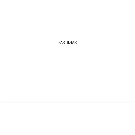
Rir é o melhor remédio, e os nossos…
PARTILHAR