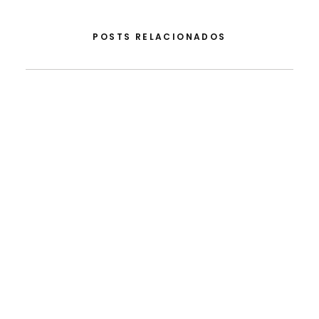
POSTS RELACIONADOS
21 de Agosto, 2020
Diniz Borges: The Portuguese Beyond Borders