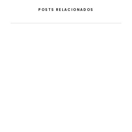
POSTS RELACIONADOS
5 de Agosto, 2026
Do Apoio Da FLAD Na ISSDC Ao Reconhecimento
Internacional: Lua Afonso Distinguida Nos EUA