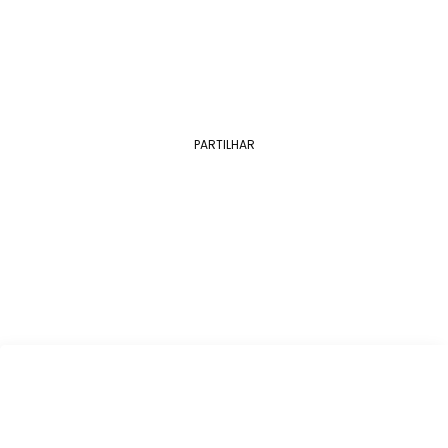
Kanani Souza
PARTILHAR