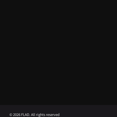
ARTIGOS RECENTES
Do apoio da FLAD na ISSDC ao
reconhecimento internacional:
Lua Afonso distinguida nos EUA
5 de Agosto, 2026
FLAD abre concurso para
Professor Visitante na
Universidade de Brown
1 de Agosto, 2026
FLAD abre concurso para
Professor Visitante na
Universidade de Georgetown
1 de Agosto, 2026
© 2026 FLAD. All rights reserved