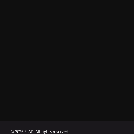
ARTIGOS RECENTES
Do apoio da FLAD na ISSDC ao
reconhecimento internacional:
Lua Afonso distinguida nos EUA
5 de Agosto, 2026
FLAD abre concurso para
Professor Visitante na
Universidade de Brown
1 de Agosto, 2026
FLAD abre concurso para
Professor Visitante na
Universidade de Georgetown
1 de Agosto, 2026
© 2026 FLAD. All rights reserved