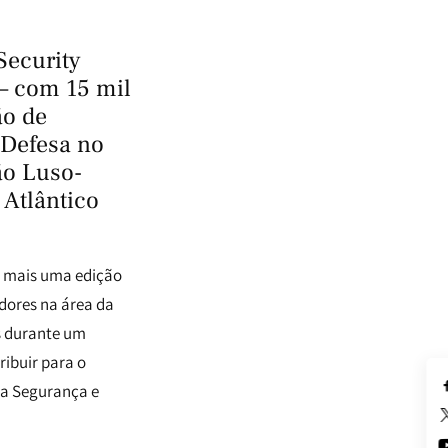
Security
– com 15 mil
ão de
 Defesa no
ão Luso-
 Atlântico
ça mais uma edição
adores na área da
s durante um
ibuir para o
da Segurança e