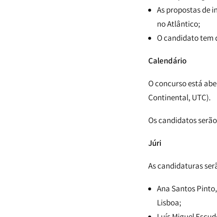
As propostas de i
no Atlântico;
O candidato tem d
Calendário
O concurso está abert
Continental, UTC).
Os candidatos serão 
Júri
As candidaturas ser
Ana Santos Pinto
Lisboa;
Luís Miguel Escud