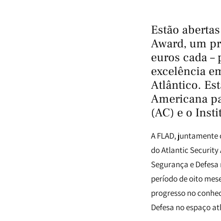
Estão abertas
Award, um pr
euros cada – 
excelência e
Atlântico. Es
Americana pa
(AC) e o
Inst
A FLAD, juntamente 
do Atlantic Security
Segurança e Defesa 
período de oito mes
progresso no conhe
Defesa no espaço at