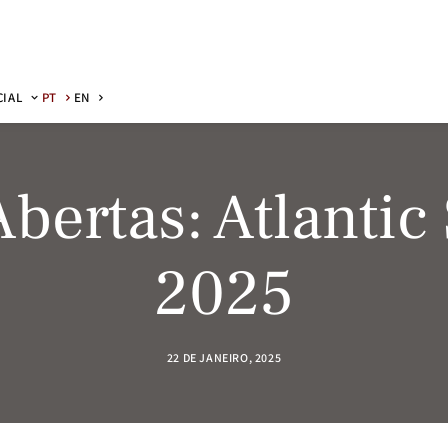
CIAL
PT
EN
bertas: Atlantic
2025
22 DE JANEIRO, 2025