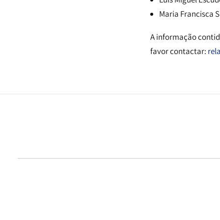
Maria Francisca S
A informação contida
favor contactar:
rel