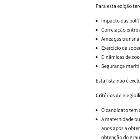
Para esta edição t
Impacto das polít
Correlação entre
Ameaças transnaci
Exercício da sob
Dinâmicas de coop
Segurança maríti
Esta lista não é exc
Critérios de elegibi
O candidato tem d
A maternidade ou
anos após a obten
obtenção do grau