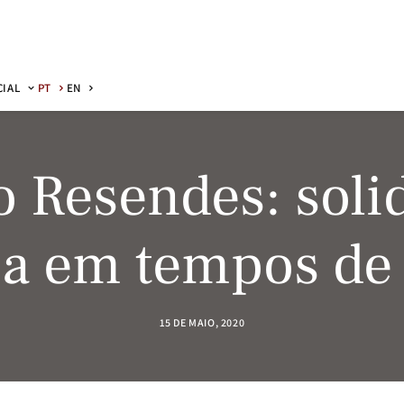
CIAL
PT
EN
o Resendes: soli
sa em tempos de
15 DE MAIO, 2020