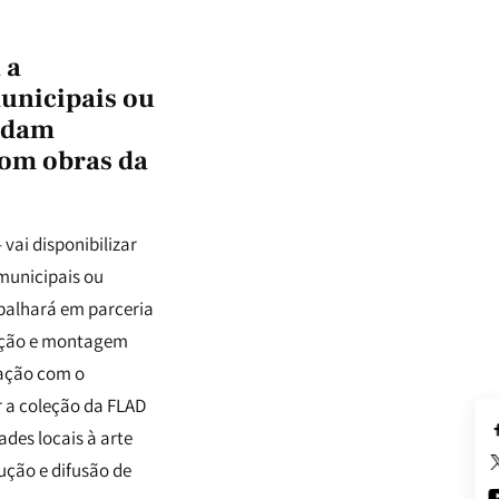
 a
municipais ou
endam
com obras da
vai disponibilizar
municipais ou
abalhará em parceria
leção e montagem
lação com o
r a coleção da FLAD
des locais à arte
ução e difusão de