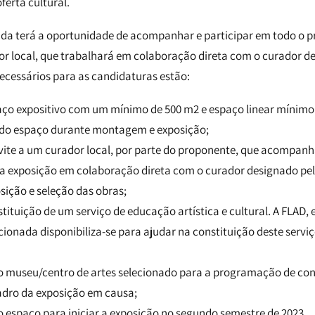
erta cultural.
ada terá a oportunidade de acompanhar e participar em todo o pr
r local, que trabalhará em colaboração direta com o curador d
necessários para as candidaturas estão:
paço expositivo com um mínimo de 500 m2 e espaço linear mínimo
do espaço durante montagem e exposição;
vite a um curador local, por parte do proponente, que acompanh
da exposição em colaboração direta com o curador designado pel
ição e seleção das obras;
stituição de um serviço de educação artística e cultural. A FLA
lecionada disponibiliza-se para ajudar na constituição deste serv
o museu/centro de artes selecionado para a programação de conf
dro da exposição em causa;
o espaço para iniciar a exposição no segundo semestre de 2023.