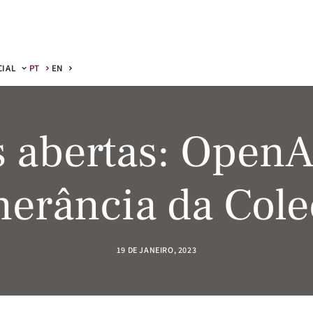
CIAL
PT
EN
 abertas: OpenA
inerância da Co
19 DE JANEIRO, 2023