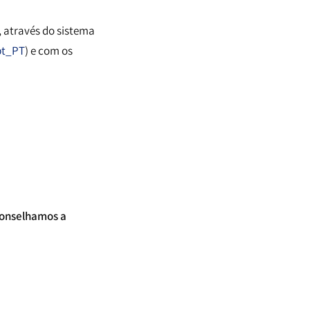
, através do sistema
pt_PT
) e com os
conselhamos a