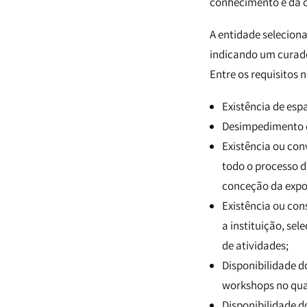
conhecimento e da of
A entidade selecion
indicando um curado
Entre os requisitos 
Existência de es
Desimpedimento 
Existência ou con
todo o processo 
conceção da expos
Existência ou con
a instituição, se
de atividades;
Disponibilidade d
workshops no qua
Disponibilidade d