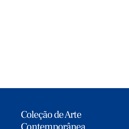
Conheça nesta página todas as bolsas,
apoios, prémios e concursos FLAD nas
nossas quatro grande áreas de ação –
Ciência e Tecnologia, Educação, Arte e
Cultura e Relações Transatlânticas.
MAIS
Coleção de Arte
Contemporânea