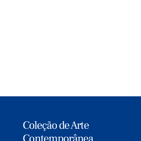
Conheça nesta página todas as bolsas,
apoios, prémios e concursos FLAD nas
nossas quatro grande áreas de ação –
Ciência e Tecnologia, Educação, Arte e
Cultura e Relações Transatlânticas.
MAIS
Coleção de Arte
Contemporânea